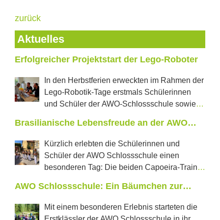
zurück
Aktuelles
Erfolgreicher Projektstart der Lego-Roboter
In den Herbstferien erweckten im Rahmen der
Lego-Robotik-Tage erstmals Schülerinnen
und Schüler der AWO-Schlossschule sowie
der Regelschule „J.W.Goethe“ aus Neustadt tanzende
Brasilianische Lebensfreude an der AWO
Roboter und selbstfahrende Autos zum Leben. In
Schlossschule
jeweils zwei Projekttagen konnten die Jugendlichen
Kürzlich erlebten die Schülerinnen und
erproben, was in den vom Förderverein Castillo e.V.
Schüler der AWO Schlossschule einen
mit einer Förderung der LEADER Aktionsgruppe
besonderen Tag: Die beiden Capoeira-Trainer
Saale-Orla neu angeschafften Lego-Education-Sets im
aus Pößneck, Perola und Mestre Rathino, kamen
AWO Schlossschule: Ein Bäumchen zur
Wert von über 6600 € steckt. Frau Wolschendorf,
gemeinsam mit weiteren drei brasilianischen
Waldschuleinführung für Klasse 1
Initiatorin des Projektes und stellvertretende
Capoeiratrainern an die Schule. Einer der Gäste war
Mit einem besonderen Erlebnis starteten die
Vorsitzende des Schulfördervereins, betreute die
sogar der frühere Lehrer von Mestre Rathino – ein
Erstklässler der AWO Schlossschule in ihr