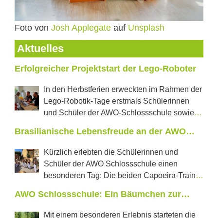
Foto von
Josh Applegate
auf
Unsplash
Aktuelles
Erfolgreicher Projektstart der Lego-Roboter
In den Herbstferien erweckten im Rahmen der
Lego-Robotik-Tage erstmals Schülerinnen
und Schüler der AWO-Schlossschule sowie
der Regelschule „J.W.Goethe“ aus Neustadt tanzende
Brasilianische Lebensfreude an der AWO
Roboter und selbstfahrende Autos zum Leben. In
Schlossschule
jeweils zwei Projekttagen konnten die Jugendlichen
Kürzlich erlebten die Schülerinnen und
erproben, was in den vom Förderverein Castillo e.V.
Schüler der AWO Schlossschule einen
mit einer Förderung der LEADER Aktionsgruppe
besonderen Tag: Die beiden Capoeira-Trainer
Saale-Orla neu angeschafften Lego-Education-Sets im
aus Pößneck, Perola und Mestre Rathino, kamen
AWO Schlossschule: Ein Bäumchen zur
Wert von über 6600 € steckt. Frau Wolschendorf,
gemeinsam mit weiteren drei brasilianischen
Waldschuleinführung für Klasse 1
Initiatorin des Projektes und stellvertretende
Capoeiratrainern an die Schule. Einer der Gäste war
Mit einem besonderen Erlebnis starteten die
Vorsitzende des Schulfördervereins, betreute die