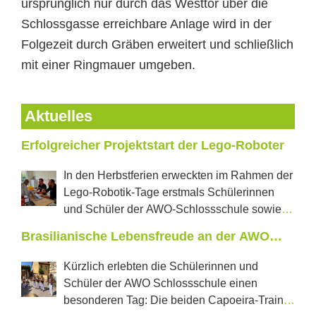
ursprünglich nur durch das Westtor über die
Schlossgasse erreichbare Anlage wird in der
Folgezeit durch Gräben erweitert und schließlich
mit einer Ringmauer umgeben.
Aktuelles
Erfolgreicher Projektstart der Lego-Roboter
In den Herbstferien erweckten im Rahmen der
Lego-Robotik-Tage erstmals Schülerinnen
und Schüler der AWO-Schlossschule sowie
der Regelschule „J.W.Goethe“ aus Neustadt tanzende
Brasilianische Lebensfreude an der AWO
Roboter und selbstfahrende Autos zum Leben. In
Schlossschule
jeweils zwei Projekttagen konnten die Jugendlichen
Kürzlich erlebten die Schülerinnen und
erproben, was in den vom Förderverein Castillo e.V.
Schüler der AWO Schlossschule einen
mit einer Förderung der LEADER Aktionsgruppe
besonderen Tag: Die beiden Capoeira-Trainer
Saale-Orla neu angeschafften Lego-Education-Sets im