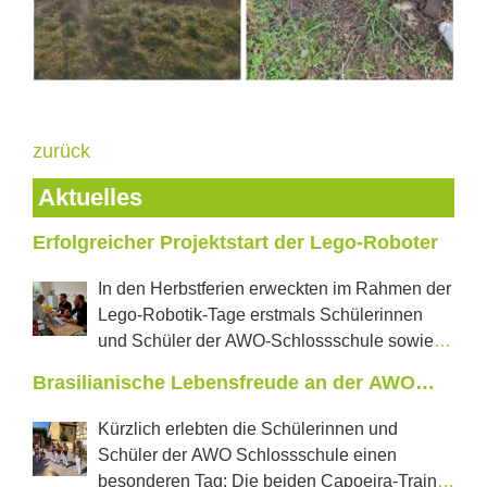
zurück
Aktuelles
Erfolgreicher Projektstart der Lego-Roboter
In den Herbstferien erweckten im Rahmen der
Lego-Robotik-Tage erstmals Schülerinnen
und Schüler der AWO-Schlossschule sowie
der Regelschule „J.W.Goethe“ aus Neustadt tanzende
Brasilianische Lebensfreude an der AWO
Roboter und selbstfahrende Autos zum Leben. In
Schlossschule
jeweils zwei Projekttagen konnten die Jugendlichen
Kürzlich erlebten die Schülerinnen und
erproben, was in den vom Förderverein Castillo e.V.
Schüler der AWO Schlossschule einen
mit einer Förderung der LEADER Aktionsgruppe
besonderen Tag: Die beiden Capoeira-Trainer