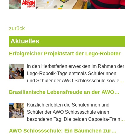
zurück
Aktuelles
Erfolgreicher Projektstart der Lego-Roboter
In den Herbstferien erweckten im Rahmen der
Lego-Robotik-Tage erstmals Schülerinnen
und Schüler der AWO-Schlossschule sowie
der Regelschule „J.W.Goethe“ aus Neustadt tanzende
Brasilianische Lebensfreude an der AWO
Roboter und selbstfahrende Autos zum Leben. In
Schlossschule
jeweils zwei Projekttagen konnten die Jugendlichen
Kürzlich erlebten die Schülerinnen und
erproben, was in den vom Förderverein Castillo e.V.
Schüler der AWO Schlossschule einen
mit einer Förderung der LEADER Aktionsgruppe
besonderen Tag: Die beiden Capoeira-Trainer
Saale-Orla neu angeschafften Lego-Education-Sets im
aus Pößneck, Perola und Mestre Rathino, kamen
AWO Schlossschule: Ein Bäumchen zur
Wert von über 6600 € steckt. Frau Wolschendorf,
gemeinsam mit weiteren drei brasilianischen