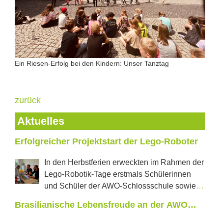
Ein Riesen-Erfolg bei den Kindern: Unser Tanztag
zurück
Aktuelles
Erfolgreicher Projektstart der Lego-Roboter
In den Herbstferien erweckten im Rahmen der
Lego-Robotik-Tage erstmals Schülerinnen
und Schüler der AWO-Schlossschule sowie
der Regelschule „J.W.Goethe“ aus Neustadt tanzende
Brasilianische Lebensfreude an der AWO
Roboter und selbstfahrende Autos zum Leben. In
Schlossschule