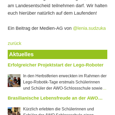
am Landesentscheid teilnehmen darf. Wir halten
euch hierüber natürlich auf dem Laufenden!
Ein Beitrag der Medien-AG von
@lenia.sudzuka
zurück
Aktuelles
Erfolgreicher Projektstart der Lego-Roboter
In den Herbstferien erweckten im Rahmen der
Lego-Robotik-Tage erstmals Schülerinnen
und Schüler der AWO-Schlossschule sowie
der Regelschule „J.W.Goethe“ aus Neustadt tanzende
Brasilianische Lebensfreude an der AWO
Roboter und selbstfahrende Autos zum Leben. In
Schlossschule
jeweils zwei Projekttagen konnten die Jugendlichen
Kürzlich erlebten die Schülerinnen und
erproben, was in den vom Förderverein Castillo e.V.