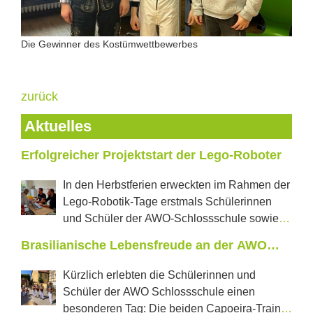
Die Gewinner des Kostümwettbewerbes
zurück
Aktuelles
Erfolgreicher Projektstart der Lego-Roboter
In den Herbstferien erweckten im Rahmen der
Lego-Robotik-Tage erstmals Schülerinnen
und Schüler der AWO-Schlossschule sowie
der Regelschule „J.W.Goethe“ aus Neustadt tanzende
Brasilianische Lebensfreude an der AWO
Roboter und selbstfahrende Autos zum Leben. In
Schlossschule
jeweils zwei Projekttagen konnten die Jugendlichen
Kürzlich erlebten die Schülerinnen und
erproben, was in den vom Förderverein Castillo e.V.
Schüler der AWO Schlossschule einen
mit einer Förderung der LEADER Aktionsgruppe
besonderen Tag: Die beiden Capoeira-Trainer