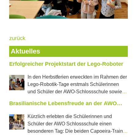
zurück
Aktuelles
Erfolgreicher Projektstart der Lego-Roboter
In den Herbstferien erweckten im Rahmen der
Lego-Robotik-Tage erstmals Schülerinnen
und Schüler der AWO-Schlossschule sowie
der Regelschule „J.W.Goethe“ aus Neustadt tanzende
Brasilianische Lebensfreude an der AWO
Roboter und selbstfahrende Autos zum Leben. In
Schlossschule
jeweils zwei Projekttagen konnten die Jugendlichen
Kürzlich erlebten die Schülerinnen und
erproben, was in den vom Förderverein Castillo e.V.
Schüler der AWO Schlossschule einen
mit einer Förderung der LEADER Aktionsgruppe
besonderen Tag: Die beiden Capoeira-Trainer
Saale-Orla neu angeschafften Lego-Education-Sets im