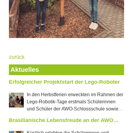
zurück
Aktuelles
Erfolgreicher Projektstart der Lego-Roboter
In den Herbstferien erweckten im Rahmen der
Lego-Robotik-Tage erstmals Schülerinnen
und Schüler der AWO-Schlossschule sowie
der Regelschule „J.W.Goethe“ aus Neustadt tanzende
Brasilianische Lebensfreude an der AWO
Roboter und selbstfahrende Autos zum Leben. In
Schlossschule
jeweils zwei Projekttagen konnten die Jugendlichen
Kürzlich erlebten die Schülerinnen und