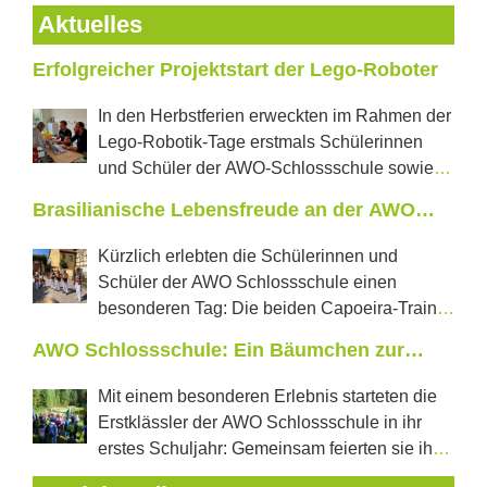
Aktuelles
Erfolgreicher Projektstart der Lego-Roboter
In den Herbstferien erweckten im Rahmen der
Lego-Robotik-Tage erstmals Schülerinnen
und Schüler der AWO-Schlossschule sowie
der Regelschule „J.W.Goethe“ aus Neustadt tanzende
Brasilianische Lebensfreude an der AWO
Roboter und selbstfahrende Autos zum Leben. In
Schlossschule
jeweils zwei Projekttagen konnten die Jugendlichen
Kürzlich erlebten die Schülerinnen und
erproben, was in den vom Förderverein Castillo e.V.
Schüler der AWO Schlossschule einen
mit einer Förderung der LEADER Aktionsgruppe
besonderen Tag: Die beiden Capoeira-Trainer
Saale-Orla neu angeschafften Lego-Education-Sets im
aus Pößneck, Perola und Mestre Rathino, kamen
AWO Schlossschule: Ein Bäumchen zur
Wert von über 6600 € steckt. Frau Wolschendorf,
gemeinsam mit weiteren drei brasilianischen
Waldschuleinführung für Klasse 1
Initiatorin des Projektes und stellvertretende
Capoeiratrainern an die Schule. Einer der Gäste war
Mit einem besonderen Erlebnis starteten die
Vorsitzende des Schulfördervereins, betreute die
sogar der frühere Lehrer von Mestre Rathino – ein
Erstklässler der AWO Schlossschule in ihr
Projekttage und führte die Jugendlichen in die
Wiedersehen mit viel Energie und Freude. In der
erstes Schuljahr: Gemeinsam feierten sie ihre
Grundlagen der Programmierung ein. Nachdem einige
Mittagspause entstand auf dem Schulhof eine Roda,
Waldschuleinführung im nahegelegenen Forst am
Basisbefehle von ihr vermittelt wurden, konnte die