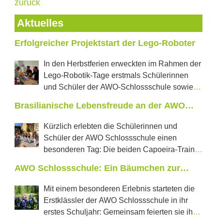
zurück
Aktuelles
Erfolgreicher Projektstart der Lego-Roboter
In den Herbstferien erweckten im Rahmen der
Lego-Robotik-Tage erstmals Schülerinnen
und Schüler der AWO-Schlossschule sowie
der Regelschule „J.W.Goethe“ aus Neustadt tanzende
Brasilianische Lebensfreude an der AWO
Roboter und selbstfahrende Autos zum Leben. In
Schlossschule
jeweils zwei Projekttagen konnten die Jugendlichen
Kürzlich erlebten die Schülerinnen und
erproben, was in den vom Förderverein Castillo e.V.
Schüler der AWO Schlossschule einen
mit einer Förderung der LEADER Aktionsgruppe
besonderen Tag: Die beiden Capoeira-Trainer
Saale-Orla neu angeschafften Lego-Education-Sets im
aus Pößneck, Perola und Mestre Rathino, kamen
AWO Schlossschule: Ein Bäumchen zur
Wert von über 6600 € steckt. Frau Wolschendorf,
gemeinsam mit weiteren drei brasilianischen
Waldschuleinführung für Klasse 1
Initiatorin des Projektes und stellvertretende
Capoeiratrainern an die Schule. Einer der Gäste war
Mit einem besonderen Erlebnis starteten die
Vorsitzende des Schulfördervereins, betreute die
sogar der frühere Lehrer von Mestre Rathino – ein
Erstklässler der AWO Schlossschule in ihr
Projekttage und führte die Jugendlichen in die
Wiedersehen mit viel Energie und Freude. In der
erstes Schuljahr: Gemeinsam feierten sie ihre
Grundlagen der Programmierung ein. Nachdem einige